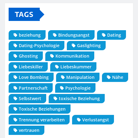
TAGS
beziehung
Bindungsangst
Dating
Dating-Psychologie
Gaslighting
Ghosting
Kommunikation
Liebeskiller
Liebeskummer
Love Bombing
Manipulation
Nähe
Partnerschaft
Psychologie
Selbstwert
toxische Beziehung
Toxische Beziehungen
Trennung verarbeiten
Verlustangst
vertrauen