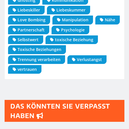
Ghosting
Kommunikation
Liebeskiller
Liebeskummer
Love Bombing
Manipulation
Nähe
Partnerschaft
Psychologie
Selbstwert
toxische Beziehung
Toxische Beziehungen
Trennung verarbeiten
Verlustangst
vertrauen
DAS KÖNNTEN SIE VERPASST
HABEN