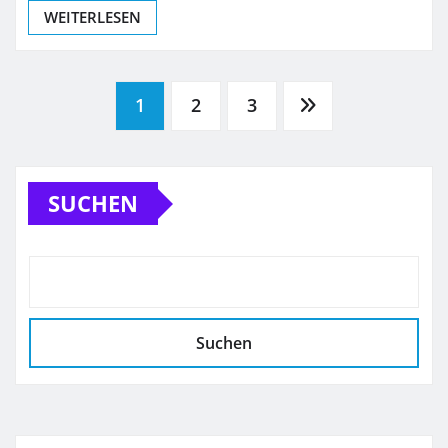
WEITERLESEN
Seitennummerierung
1
2
3
der
SUCHEN
Beiträge
Suchen