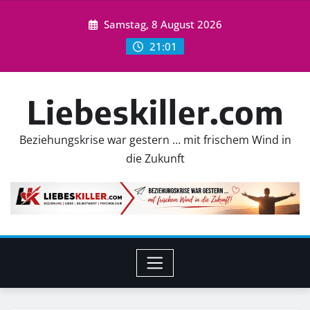
Skip
Samstag, 8 August 2026
to
content
21:01
Liebeskiller.com
Beziehungskrise war gestern … mit frischem Wind in
die Zukunft