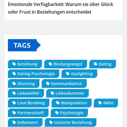
Emotionale Verfügbarkeit: Warum sie über Glück
oder Frust in Beziehungen entscheidet
TAGS
beziehung
Bindungsangst
Dating
Dating-Psychologie
Gaslighting
Ghosting
Kommunikation
Liebeskiller
Liebeskummer
Love Bombing
Manipulation
Nähe
Partnerschaft
Psychologie
Selbstwert
toxische Beziehung