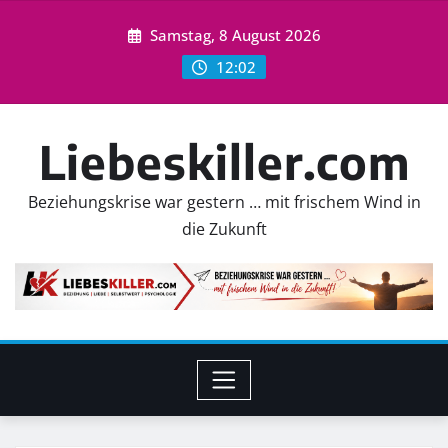
Skip
Samstag, 8 August 2026
to
content
12:02
Liebeskiller.com
Beziehungskrise war gestern … mit frischem Wind in
die Zukunft