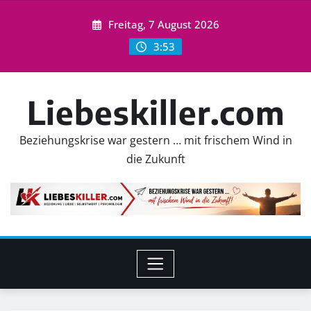
Skip
Freitag, 7 August 2026
to
content
3:53
Liebeskiller.com
Beziehungskrise war gestern … mit frischem Wind in
die Zukunft